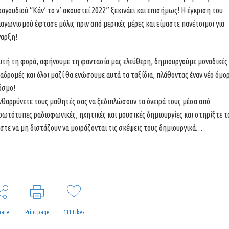
ραγουδιού “Κάν’ το ν’ ακουστεί 2022” ξεκινάει και επισήμως! Η έγκριση του
ιαγωνισμού έφτασε μόλις πριν από μερικές μέρες και είμαστε πανέτοιμοι για
ναρξη!
υτή τη φορά, αφήνουμε τη φαντασία μας ελεύθερη, δημιουργούμε μοναδικές
ιαδρομές και όλοι μαζί θα ενώσουμε αυτά τα ταξίδια, πλάθοντας έναν νέο όμ
όσμο!
νθαρρύνετε τους μαθητές σας να ξεδιπλώσουν τα όνειρά τους μέσα από
ρωτότυπες ραδιοφωνικές, ηχητικές και μουσικές δημιουργίες και στηρίξτε τ
στε να μη διστάζουν να μοιράζονται τις σκέψεις τους δημιουργικά…
hare
Print page
111
Likes