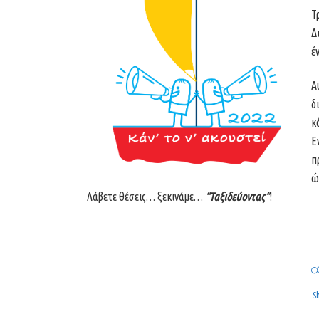
Τ
Δ
έ
Α
δ
κ
Ε
π
ώ
Λάβετε θέσεις… ξεκινάμε…
“Ταξιδεύοντας”
!
S