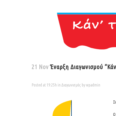
21 Nov
Έναρξη Διαγωνισμού “Κάν’
Posted at 19:25h
in
Διαγωνισμός
by
wpadmin
Σ
Ο