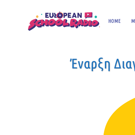
HOME
M
Έναρξη Διαγ