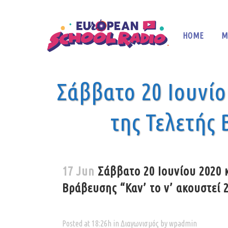
HOME
M
Σάββατο 20 Ιουνίο
της Τελετής 
17 Jun
Σάββατο 20 Ιουνίου 2020 κ
Βράβευσης “Καν’ το ν’ ακουστεί 
Posted at 18:26h
in
Διαγωνισμός
by
wpadmin