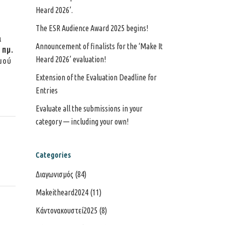
Heard 2026’.
The ESR Audience Award 2025 begins!
α
Announcement of finalists for the ‘Make It
 πμ.
Heard 2026’ evaluation!
μού
Extension of the Evaluation Deadline for
Entries
Evaluate all the submissions in your
category — including your own!
Categories
Διαγωνισμός
(84)
Makeitheard2024
(11)
Κάντονακουστεί2025
(8)